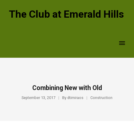
The Club at Emerald Hills
Combining New with Old
September 13, 2017
By
dtimiraos
Construction